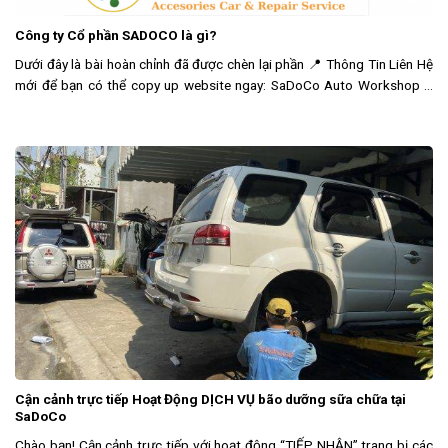
Công ty Cổ phần SADOCO là gì?
Dưới đây là bài hoàn chỉnh đã được chèn lại phần 📍 Thông Tin Liên Hệ
mới để bạn có thể copy up website ngay: SaDoCo Auto Workshop –
Phụ Kiện & Dịch Vụ Ô Tô Cao Cấp Hàng Đầu
Cận cảnh trực tiếp Hoạt Động DỊCH VỤ bão dưỡng sữa chữa tại
SaDoCo
Chào bạn! Cận cảnh trực tiếp với hoạt động “TIẾP NHẬN” trang bị các