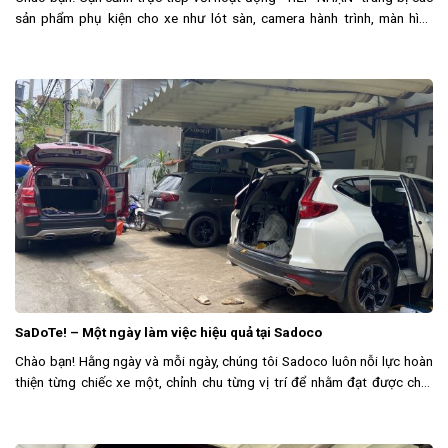
sản phẩm phụ kiện cho xe như lót sàn, camera hành trình, màn hình
DVD, đệm hơi và bạt phủ cho xe. Thêm nữa dòng sản
SaDoTe! – Một ngày làm việc hiệu quả tại Sadoco
Chào bạn! Hằng ngày và mỗi ngày, chúng tôi Sadoco luôn nỗi lực hoàn
thiện từng chiếc xe một, chỉnh chu từng vị trí để nhằm đạt được chất
lượng sản phẩm tốt nhất cho quý khách. Ở đây với