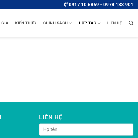
0917 10 6869 - 0978 188 901
 GIA
KIẾN THỨC
CHÍNH SÁCH
HỢP TÁC
LIÊN HỆ
H
LIÊN HỆ