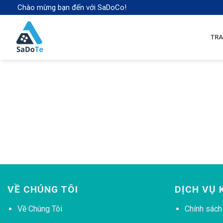
Skip
Chào mừng bạn đến với SaDoCo!
to
content
TRA
VỀ CHÚNG TÔI
DỊCH VỤ 
Về Chúng Tôi
Chính sách