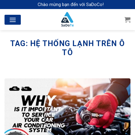
Skip
Chào mừng bạn đến với SaDoCo!
to
content
TAG:
HỆ THỐNG LẠNH TRÊN Ô
TÔ