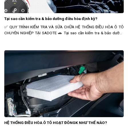
Tại sao cần kiểm tra & bảo dưỡng điều hòa định kỳ?
✅ QUY TRÌNH KIỂM TRA VÀ SỬA CHỮA HỆ THỐNG ĐIỀU HÒA Ô TÔ
CHUYÊN NGHIỆP TẠI SADOTE 🚗 Tại sao cần kiểm tra & bảo dưỡng
điều hòa định kỳ? Hệ thống điều hòa ô tô nếu không được
HỆ THỐNG ĐIỀU HÒA Ô TÔ HOẠT ĐÔNGK NHƯ THẾ NÀO?